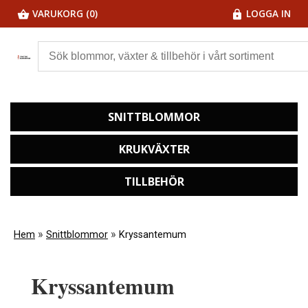
VARUKORG (0)
LOGGA IN
SNITTBLOMMOR
KRUKVÄXTER
TILLBEHÖR
»
»
Hem
Snittblommor
Kryssantemum
Kryssantemum