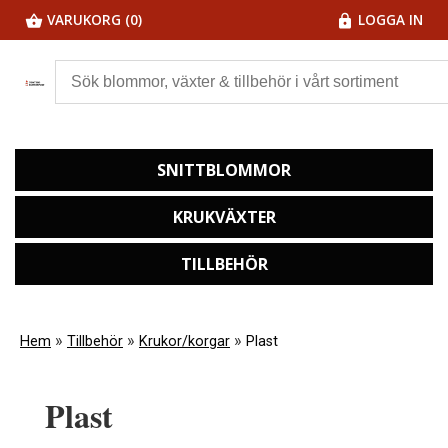
VARUKORG (0)
LOGGA IN
SNITTBLOMMOR
KRUKVÄXTER
TILLBEHÖR
»
»
»
Hem
Tillbehör
Krukor/korgar
Plast
Plast