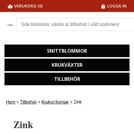
VARUKORG (0)
LOGGA IN
SNITTBLOMMOR
KRUKVÄXTER
TILLBEHÖR
»
»
»
Hem
Tillbehör
Krukor/korgar
Zink
Zink