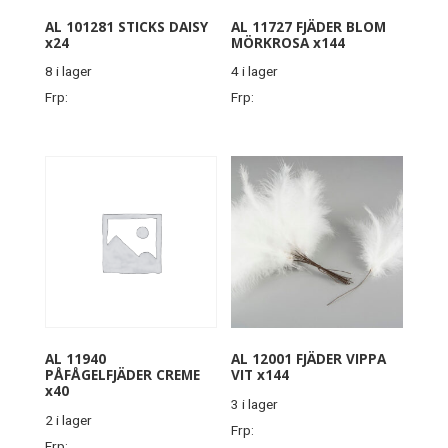
AL 101281 STICKS DAISY
AL 11727 FJÄDER BLOM
x24
MÖRKROSA x144
8 i lager
4 i lager
Frp:
Frp:
AL 11940
AL 12001 FJÄDER VIPPA
PÅFÅGELFJÄDER CREME
VIT x144
x40
3 i lager
2 i lager
Frp:
Frp: