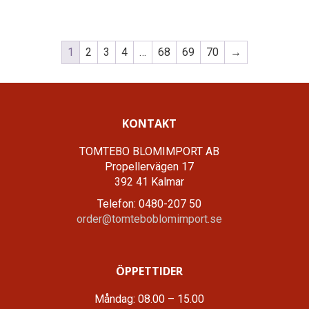
1
2
3
4
…
68
69
70
→
KONTAKT
TOMTEBO BLOMIMPORT AB
Propellervägen 17
392 41 Kalmar
Telefon: 0480-207 50
order@tomteboblomimport.se
ÖPPETTIDER
Måndag: 08.00 – 15.00