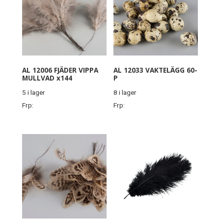
AL 12006 FJÄDER VIPPA
AL 12033 VAKTELÄGG 60-
MULLVAD x144
P
5 i lager
8 i lager
Frp:
Frp: