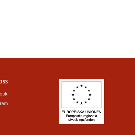
OSS
ook
gram