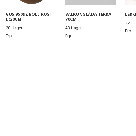
GUS 95092 BOLL ROST
BALKONGLÅDA TERRA
LERK
D:20CM
70CM
22 i l
20 i lager
43 i lager
Frp:
Frp:
Frp: