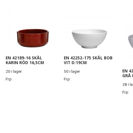
EN 42189-16 SKÅL
EN 42252-175 SKÅL BOB
KARIN RÖD 16,5CM
VIT D:19CM
EN 4
20 i lager
50 i lager
GRÅ 
Frp:
Frp:
28 i l
Frp: