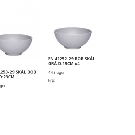
EN 42252-29 BOB SKÅL
GRÅ D:19CM x4
2253-29 SKÅL BOB
44 i lager
D:23CM
Frp:
ager