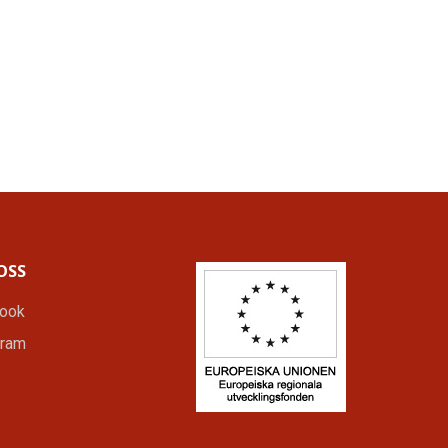
OSS
ook
gram