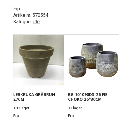
Frp:
Artikelnr:
570554
Kategori:
Ute
LERKRUKA GRÅBRUN
BG 101090D3-26 FIE
27CM
CHOKO 26*30CM
18 i lager
1 i lager
Frp:
Frp: