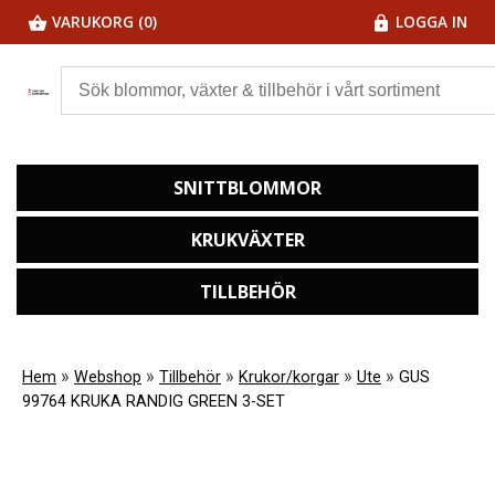
VARUKORG (0)
LOGGA IN
SNITTBLOMMOR
KRUKVÄXTER
TILLBEHÖR
»
»
»
»
»
Hem
Webshop
Tillbehör
Krukor/korgar
Ute
GUS
99764 KRUKA RANDIG GREEN 3-SET