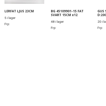
LERFAT LJUS 23CM
BG 45109901-15 FAT
GUS 
SVART 15CM x12
D:20
5 i lager
48 i lager
20 i l
Frp:
Frp:
Frp: