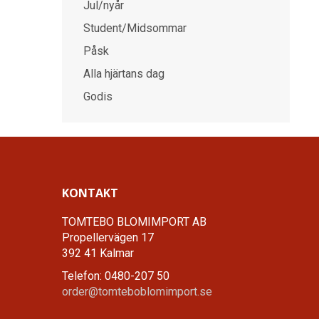
Jul/nyår
Student/Midsommar
Påsk
Alla hjärtans dag
Godis
KONTAKT
TOMTEBO BLOMIMPORT AB
Propellervägen 17
392 41 Kalmar
Telefon: 0480-207 50
order@tomteboblomimport.se