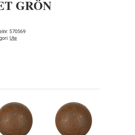
ET GRÖN
elnr:
570569
gori:
Ute