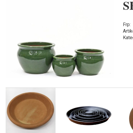
S
Frp:
Artik
Kate