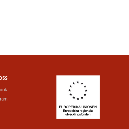
OSS
ook
gram