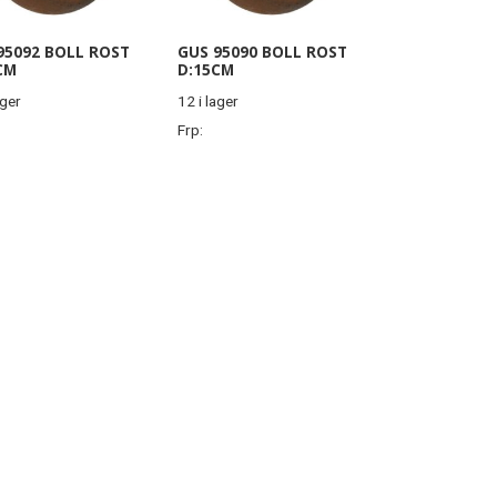
95092 BOLL ROST
GUS 95090 BOLL ROST
CM
D:15CM
ager
12 i lager
Frp: