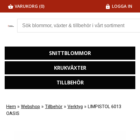
VARUKORG (0)
LOGGA IN
SNITTBLOMMOR
KRUKVÄXTER
TILLBEHÖR
»
»
»
»
Hem
Webshop
Tillbehör
Verktyg
LIMPISTOL 6013
OASIS