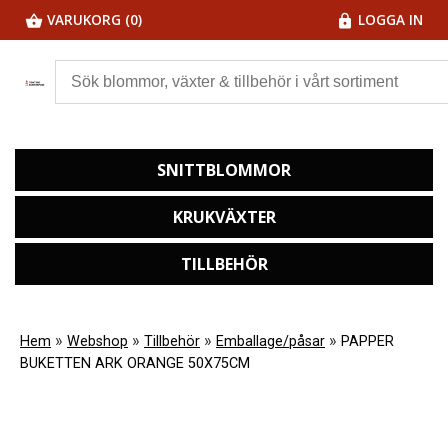
VARUKORG (0)
LOGGA IN
SNITTBLOMMOR
KRUKVÄXTER
TILLBEHÖR
»
»
»
»
Hem
Webshop
Tillbehör
Emballage/påsar
PAPPER
BUKETTEN ARK ORANGE 50X75CM