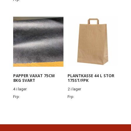
PAPPER VAXAT 75CM
PLANTKASSE 44 L STOR
8KG SVART
175ST/FPK
4 i lager
2 i lager
Frp:
Frp: