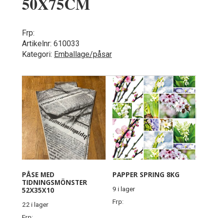
50X75CM
Frp:
Artikelnr:
610033
Kategori:
Emballage/påsar
PÅSE MED
PAPPER SPRING 8KG
TIDNINGSMÖNSTER
9 i lager
52X35X10
Frp:
22 i lager
Frp: