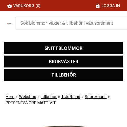
VARUKORG (0)
LOGGA IN
SNITTBLOMMOR
KRUKVÄXTER
TILLBEHÖR
»
»
»
»
»
Hem
Webshop
Tillbehör
Tråd/band
Snöre/band
PRESENTSNÖRE MATT VIT