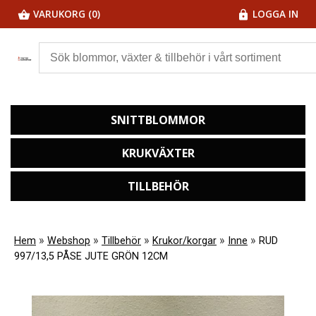
VARUKORG (0)
LOGGA IN
SNITTBLOMMOR
KRUKVÄXTER
TILLBEHÖR
»
»
»
»
»
Hem
Webshop
Tillbehör
Krukor/korgar
Inne
RUD
997/13,5 PÅSE JUTE GRÖN 12CM