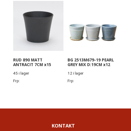
RUD 890 MATT
BG 2513M679-19 PEARL
ANTRACIT 7CM x15
GREY MIX D:19CM x12
45 i lager
12 i lager
Frp:
Frp:
KONTAKT