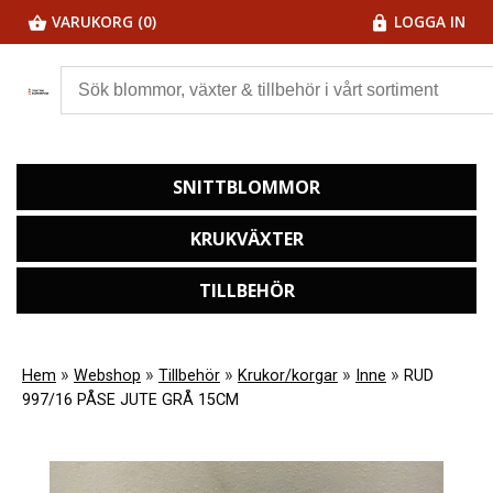
VARUKORG (0)
LOGGA IN
SNITTBLOMMOR
KRUKVÄXTER
TILLBEHÖR
»
»
»
»
»
Hem
Webshop
Tillbehör
Krukor/korgar
Inne
RUD
997/16 PÅSE JUTE GRÅ 15CM